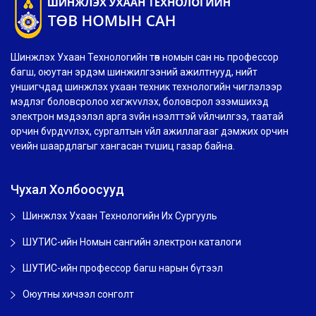
Шинжлэх Ухаан Технологийн төв номын сан нь профессор
багш, оюутан эрдэм шинжилгээний ажилтнууд, нийт
уншигчдад шинжлэх ухаан техник технологийн чиглэлээр
мэдлэг боловсролоо хєгжvvлэх, боловсрол эзэмшихэд
электрон мэдээлэл арга зvйн нээлттэй vйлчилгээ, таатай
орчин бvрдvvлэх, сургалтын vйл ажиллагааг дэмжих орчин
vеийн шаардлагыг хангасан тvшиц газар байна.
Чухал Холбоосууд
Шинжлэх Ухаан Технологийн Их Сургууль
ШУТИС-ийн Номын сангийн электрон каталоги
ШУТИС-ийн профессор багш нарын бүтээл
Оюутны хичээл сонголт