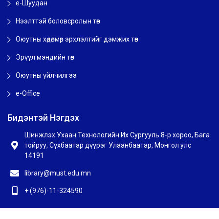
e-Шуудан
Нээлттэй боловсролын төв
Оюутны хөдөлмөр эрхлэлтийг дэмжих төв
Эрүүл мэндийн төв
Оюутны үйлчилгээ
e-Office
Бидэнтэй Нэгдэх
Шинжлэх Ухаан Технологийн Их Сургууль 8-р хороо, Бага
тойруу, Сүхбаатар дүүрэг Улаанбаатар, Монгол улс
14191
library@must.edu.mn
+ (976)-11-324590