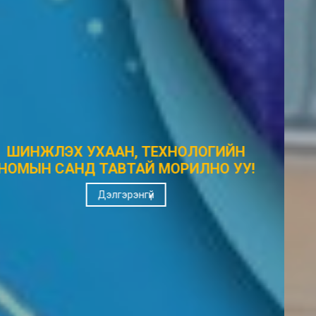
ЭРХЭМ ЗОРИЛГО
ОЛОН УЛСЫН ТҮВШИНД ХҮРСЭН СУДАЛГААНЫ НОМЫН
САН БОЛНО