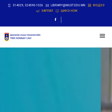
314029, 324590-1026
LIBRARY@MUST.EDU.MN
МЭДЭЭ
ЗАРЛАЛ
ШИНЭ НОМ