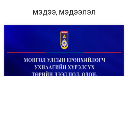
МЭДЭЭ, МЭДЭЭЛЭЛ
ШУТТНС-ийн номын санч Б.Чанцалжаргал
"Хөдөлмөрийн хүндэт медаль"-аар шагнагдлаа
Цааш Унших