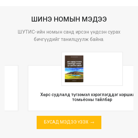
ШИНЭ НОМЫН МЭДЭЭ
ШУТИС-ийн номын санд ирсэн үндсэн сурах
бичгүүдийг танилцуулж байна.
Хөрс судлалд түгээмэл хэрэглэгддэг нэршил, нэр
томьёоны тайлбар
БУСАД МЭДЭЭ ҮЗЭХ