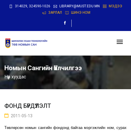
314029, 324590-1026
LIBRARY@MUST.EDU.MN
МЭДЭЭ
ЗАРЛАЛ
ШИНЭ НОМ
Номын Сангийн Үйлчилгээ
Нүүр хуудас
ФОНД БҮРДҮҮЛЭЛТ
2011-05-13
Төвлөрсөн номын сангийн фондонд байгаа мэргэжлийн ном, сурах