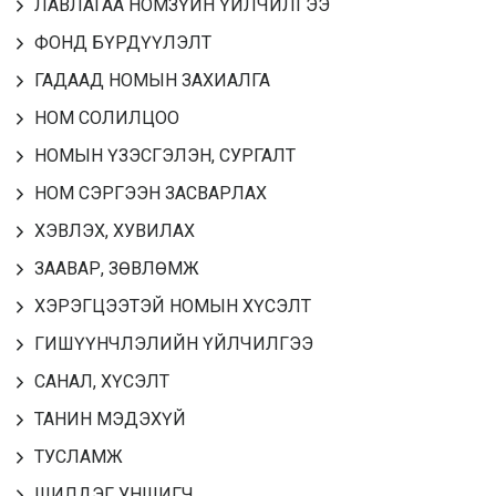
ЛАВЛАГАА НОМЗҮЙН ҮЙЛЧИЛГЭЭ
ФОНД БҮРДҮҮЛЭЛТ
ГАДААД НОМЫН ЗАХИАЛГА
НОМ СОЛИЛЦОО
НОМЫН ҮЗЭСГЭЛЭН, СУРГАЛТ
НОМ СЭРГЭЭН ЗАСВАРЛАХ
ХЭВЛЭХ, ХУВИЛАХ
ЗААВАР, ЗӨВЛӨМЖ
ХЭРЭГЦЭЭТЭЙ НОМЫН ХҮСЭЛТ
ГИШҮҮНЧЛЭЛИЙН ҮЙЛЧИЛГЭЭ
САНАЛ, ХҮСЭЛТ
ТАНИН МЭДЭХҮЙ
ТУСЛАМЖ
ШИЛДЭГ УНШИГЧ