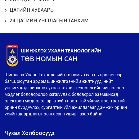
ЦАГИЙН ХУВААРЬ
24 ЦАГИЙН УНШЛАГЫН ТАНХИМ
Шинжлэх Ухаан Технологийн төв номын сан нь профессор
багш, оюутан эрдэм шинжилгээний ажилтнууд, нийт
уншигчдад шинжлэх ухаан техник технологийн чиглэлээр
мэдлэг боловсролоо хєгжvvлэх, боловсрол эзэмшихэд
электрон мэдээлэл арга зvйн нээлттэй vйлчилгээ, таатай
орчин бvрдvvлэх, сургалтын vйл ажиллагааг дэмжих орчин
vеийн шаардлагыг хангасан тvшиц газар байна.
Чухал Холбоосууд