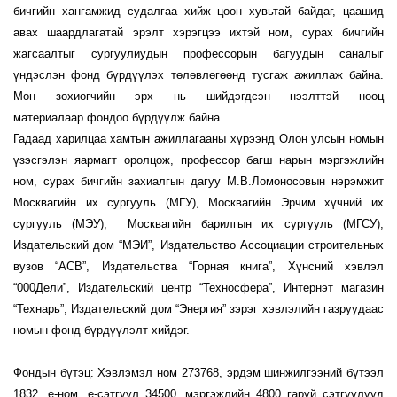
бичгийн хангамжид судалгаа хийж цөөн хувьтай байдаг, цаашид
авах шаардлагатай эрэлт хэрэгцээ ихтэй ном, сурах бичгийн
жагсаалтыг сургуулиудын профессорын багуудын саналыг
үндэслэн фонд бүрдүүлэх төлөвлөгөөнд тусгаж ажиллаж байна.
Мөн зохиогчийн эрх нь шийдэгдсэн нээлттэй нөөц
материалаар фондоо бүрдүүлж байна.
Гадаад харилцаа хамтын ажиллагааны хүрээнд Олон улсын номын
үзэсгэлэн яармагт оролцож, профессор багш нарын мэргэжлийн
ном, сурах бичгийн захиалгын дагуу М.В.Ломоносовын нэрэмжит
Москвагийн их сургууль (МГУ), Москвагийн Эрчим хүчний их
сургууль (МЭУ), Москвагийн барилгын их сургууль (МГСУ),
Издательский дом “МЭИ”, Издательство Ассоциации строительных
вузов “АСВ”, Издательства “Горная книга”, Хүнсний хэвлэл
“000Дели”, Издательский центр “Техносфера”, Интернэт магазин
“Технарь”, Издательский дом “Энергия” зэрэг хэвлэлийн газруудаас
номын фонд бүрдүүлэлт хийдэг.
Фондын бүтэц: Хэвлэмэл ном 273768, эрдэм шинжилгээний бүтээл
1832, е-ном, е-сэтгүүл 34500, мэргэжлийн 4800 гаруй сэтгүүлүүд