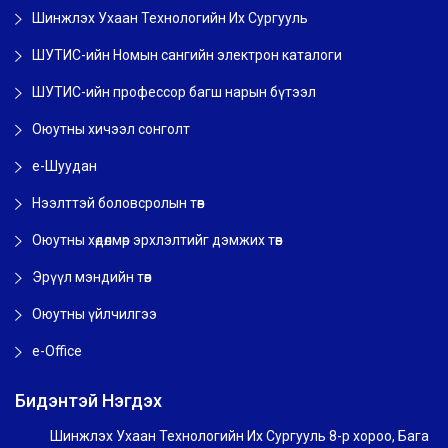
Шинжлэх Ухаан Технологийн Их Сургууль
ШУТИС-ийн Номын сангийн электрон каталоги
ШУТИС-ийн профессор багш нарын бүтээл
Оюутны хичээл сонголт
e-Шуудан
Нээлттэй боловсролын төв
Оюутны хөдөлмөр эрхлэлтийг дэмжих төв
Эрүүл мэндийн төв
Оюутны үйлчилгээ
e-Office
Бидэнтэй Нэгдэх
Шинжлэх Ухаан Технологийн Их Сургууль 8-р хороо, Бага