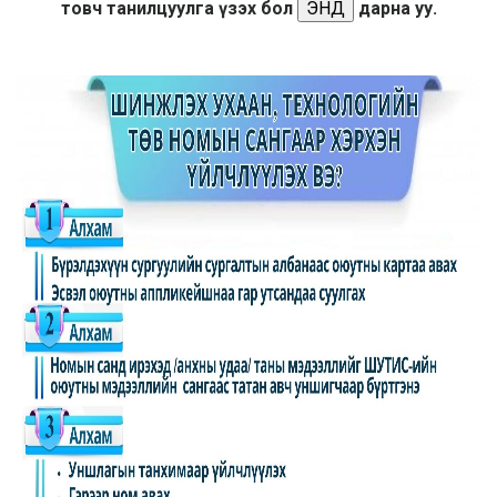
товч танилцуулга үзэх бол
дарна уу.