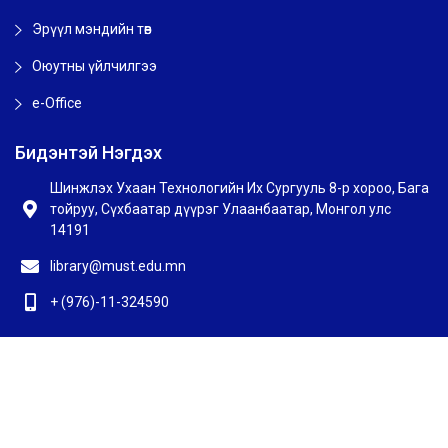
Эрүүл мэндийн төв
Оюутны үйлчилгээ
e-Office
Бидэнтэй Нэгдэх
Шинжлэх Ухаан Технологийн Их Сургууль 8-р хороо, Бага
тойруу, Сүхбаатар дүүрэг Улаанбаатар, Монгол улс
14191
library@must.edu.mn
+ (976)-11-324590
© 2020 ШУТИС-ийн номын сан