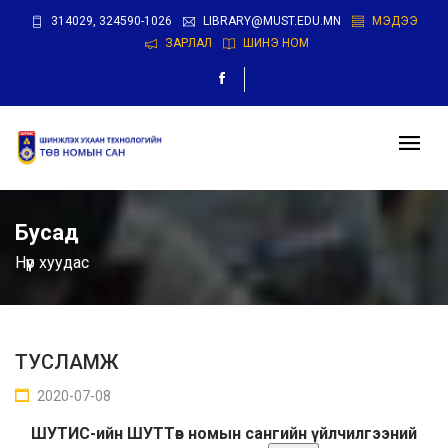
314029, 324590-1026
LIBRARY@MUST.EDU.MN
МЭДЭЭ
ЗАРЛАЛ
ШИНЭ НОМ
Бусад
Нүүр хуудас
ТУСЛАМЖ
2020-07-08
ШУТИС-ийн ШУТТөв номын сангийн үйлчилгээний