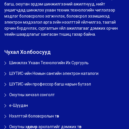
багш, оюутан эрдэм шинжилгээний ажилтнууд, нийт
уншигчдад шинжлэх ухаан техник технологийн чиглэлээр
мэдлэг боловсролоо хєгжvvлэх, боловсрол эзэмшихэд
электрон мэдээлэл арга зvйн нээлттэй vйлчилгээ, таатай
орчин бvрдvvлэх, сургалтын vйл ажиллагааг дэмжих орчин
vеийн шаардлагыг хангасан тvшиц газар байна.
Чухал Холбоосууд
Шинжлэх Ухаан Технологийн Их Сургууль
ШУТИС-ийн Номын сангийн электрон каталоги
ШУТИС-ийн профессор багш нарын бүтээл
Оюутны хичээл сонголт
e-Шуудан
Нээлттэй боловсролын төв
Оюутны хөдөлмөр эрхлэлтийг дэмжих төв